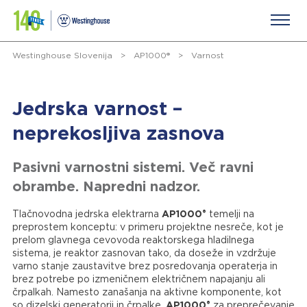
Westinghouse Slovenija
>
AP1000®
>
Varnost
Jedrska varnost –
neprekosljiva zasnova
Pasivni varnostni sistemi. Več ravni
obrambe. Napredni nadzor.
®
Tlačnovodna jedrska elektrarna
AP1000
temelji na
preprostem konceptu: v primeru projektne nesreče, kot je
prelom glavnega cevovoda reaktorskega hladilnega
sistema, je reaktor zasnovan tako, da doseže in vzdržuje
varno stanje zaustavitve brez posredovanja operaterja in
brez potrebe po izmeničnem električnem napajanju ali
črpalkah. Namesto zanašanja na aktivne komponente, kot
®
so dizelski generatorji in črpalke,
AP1000
za preprečevanje