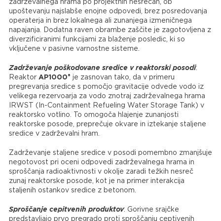
zadrževalnega hrama po projektnih nesrečah, ob
upoštevanju najslabše enojne odpovedi, brez posredovanja
operaterja in brez lokalnega ali zunanjega izmeničnega
napajanja. Dodatna raven obrambe zaščite je zagotovljena z
diverzificiranimi funkcijami za blaženje posledic, ki so
vključene v pasivne varnostne sisteme.
Zadrževanje poškodovane sredice v reaktorski posodi
:
®
Reaktor
AP1000
je zasnovan tako, da v primeru
pregrevanja sredice s pomočjo gravitacije odvede vodo iz
velikega rezervoarja za vodo znotraj zadrževalnega hrama
IRWST (In-Containment Refueling Water Storage Tank) v
reaktorsko votlino. To omogoča hlajenje zunanjosti
reaktorske posode, preprečuje okvare in iztekanje staljene
sredice v zadrževalni hram.
Zadrževanje staljene sredice v posodi pomembno zmanjšuje
negotovost pri oceni odpovedi zadrževalnega hrama in
sproščanja radioaktivnosti v okolje zaradi težkih nesreč
zunaj reaktorske posode, kot je na primer interakcija
staljenih ostankov sredice z betonom.
Sproščanje cepitvenih produktov
: Gorivne srajčke
predstavljajo prvo pregrado proti sproščanju ceptivenih