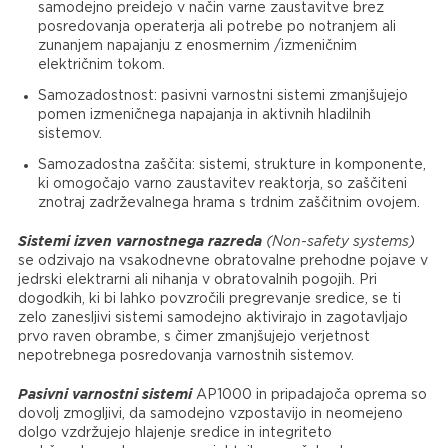
samodejno preidejo v način varne zaustavitve brez
posredovanja operaterja ali potrebe po notranjem ali
zunanjem napajanju z enosmernim /izmeničnim
električnim tokom.
Samozadostnost: pasivni varnostni sistemi zmanjšujejo
pomen izmeničnega napajanja in aktivnih hladilnih
sistemov.
Samozadostna zaščita: sistemi, strukture in komponente,
ki omogočajo varno zaustavitev reaktorja, so zaščiteni
znotraj zadrževalnega hrama s trdnim zaščitnim ovojem.
Sistemi izven varnostnega razreda
(Non-safety systems)
se odzivajo na vsakodnevne obratovalne prehodne pojave v
jedrski elektrarni ali nihanja v obratovalnih pogojih. Pri
dogodkih, ki bi lahko povzročili pregrevanje sredice, se ti
zelo zanesljivi sistemi samodejno aktivirajo in zagotavljajo
prvo raven obrambe, s čimer zmanjšujejo verjetnost
nepotrebnega posredovanja varnostnih sistemov.
Pasivni varnostni sistemi
AP1000 in pripadajoča oprema so
dovolj zmogljivi, da samodejno vzpostavijo in neomejeno
dolgo vzdržujejo hlajenje sredice in integriteto