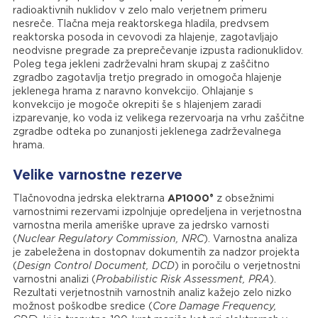
radioaktivnih nuklidov v zelo malo verjetnem primeru
nesreče. Tlačna meja reaktorskega hladila, predvsem
reaktorska posoda in cevovodi za hlajenje, zagotavljajo
neodvisne pregrade za preprečevanje izpusta radionuklidov.
Poleg tega jekleni zadrževalni hram skupaj z zaščitno
zgradbo zagotavlja tretjo pregrado in omogoča hlajenje
jeklenega hrama z naravno konvekcijo. Ohlajanje s
konvekcijo je mogoče okrepiti še s hlajenjem zaradi
izparevanje, ko voda iz velikega rezervoarja na vrhu zaščitne
zgradbe odteka po zunanjosti jeklenega zadrževalnega
hrama.
Velike varnostne rezerve
®
Tlačnovodna jedrska elektrarna
AP1000
z obsežnimi
varnostnimi rezervami izpolnjuje opredeljena in verjetnostna
varnostna merila ameriške uprave za jedrsko varnosti
(
Nuclear Regulatory Commission, NRC
). Varnostna analiza
je zabeležena in dostopnav dokumentih za nadzor projekta
(
Design Control Document, DCD
) in poročilu o verjetnostni
varnostni analizi (
Probabilistic Risk Assessment, PRA
).
Rezultati verjetnostnih varnostnih analiz kažejo zelo nizko
možnost poškodbe sredice (
Core Damage Frequency,