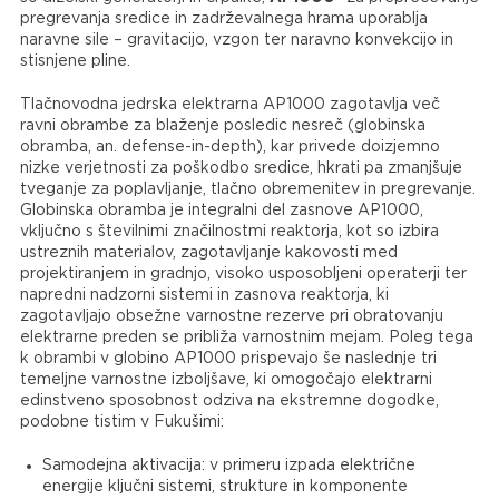
pregrevanja sredice in zadrževalnega hrama uporablja
naravne sile – gravitacijo, vzgon ter naravno konvekcijo in
stisnjene pline.
Tlačnovodna jedrska elektrarna AP1000 zagotavlja več
ravni obrambe za blaženje posledic nesreč (globinska
obramba, an. defense-in-depth), kar privede doizjemno
nizke verjetnosti za poškodbo sredice, hkrati pa zmanjšuje
tveganje za poplavljanje, tlačno obremenitev in pregrevanje.
Globinska obramba je integralni del zasnove AP1000,
vključno s številnimi značilnostmi reaktorja, kot so izbira
ustreznih materialov, zagotavljanje kakovosti med
projektiranjem in gradnjo, visoko usposobljeni operaterji ter
napredni nadzorni sistemi in zasnova reaktorja, ki
zagotavljajo obsežne varnostne rezerve pri obratovanju
elektrarne preden se približa varnostnim mejam. Poleg tega
k obrambi v globino AP1000 prispevajo še naslednje tri
temeljne varnostne izboljšave, ki omogočajo elektrarni
edinstveno sposobnost odziva na ekstremne dogodke,
podobne tistim v Fukušimi:
Samodejna aktivacija: v primeru izpada električne
energije ključni sistemi, strukture in komponente