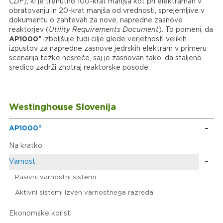
CDF
), ki je trenutno 100-krat manjša kot pri elektrarnah v
obratovanju in 20-krat manjša od vrednosti, sprejemljive v
dokumentu o zahtevah za nove, napredne zasnove
reaktorjev (
Utility Requirements Document
). To pomeni, da
®
AP1000
izboljšuje tudi cilje glede verjetnosti velikih
izpustov za napredne zasnove jedrskih elektrarn v primeru
scenarija težke nesreče, saj je zasnovan tako, da staljeno
sredico zadrži znotraj reaktorske posode.
Westinghouse Slovenija
AP1000®
Na kratko
Varnost
Pasivni varnostni sistemi
Aktivni sistemi izven varnostnega razreda
Ekonomske koristi