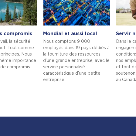
ns compromis
Mondial et aussi local
Servir n
ail, la sécurité
Nous comptons 9 000
Dans le c
out. Tout comme
employés dans 19 pays dédiés à
engagemen
 principes. Nous
la fourniture des ressources
condition
 même importance
d’une grande entreprise, avec le
nos emplo
 de compromis.
service personnalisé
et font de
.
caractéristique d’une petite
soutenons
entreprise.
au Canad