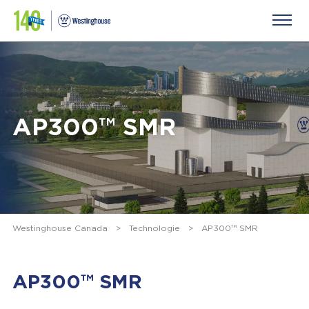
AP300™ SMR
Westinghouse Canada
>
Technologie
>
AP300™ SMR
AP300™ SMR