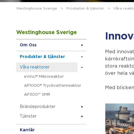
Westinghouse Sverige
>
Produkter & tjänster
>
Våra reakt
Westinghouse Sverige
Innov
Om Oss
Med innovat
Produkter & tjänster
kärnkraftsi
stora reakto
Våra reaktorer
över hela vä
eVinci® Mikroreaktor
AP1000® Tryckvattenreaktor
Med blicken
AP300™ SMR
Bränsleprodukter
Tjänster
Karriär