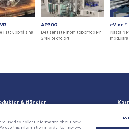
WR
AP300
eVinci®
e i att uppnå sina
Det senaste inom toppmodern
Nästa ge
SMR teknologi
modulära 
odukter & tjänster
Karr
Do 
are used to collect information about how
e use this information in order to improve