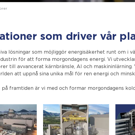
orer
ationer som driver vår pl
iva lösningar som möjliggör energisäkerhet runt om i v
ndustrin för att forma morgondagens energi. Vi utveckla
rer till avvancerat kärnbränsle, AI och maskininlärning.
rlden att uppnå sina unika mål för ren energi och minsk
 på framtiden är vi med och formar morgondagens koldio