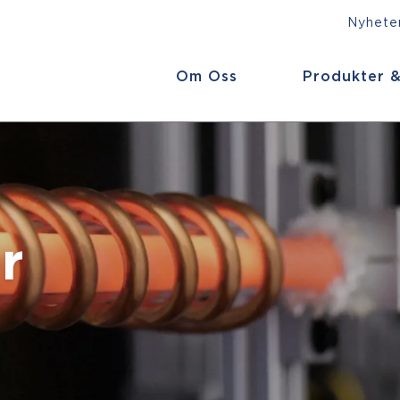
Nyheter
Om Oss
Produkter &
r