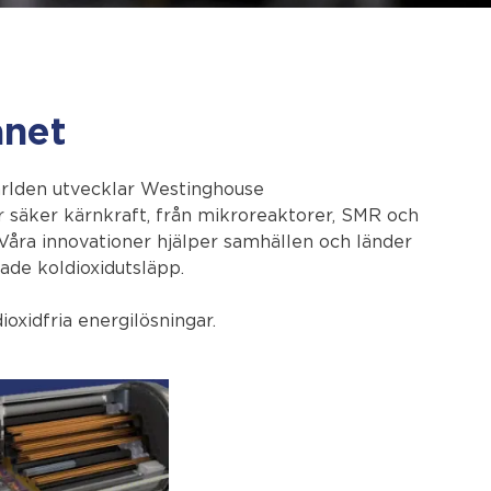
anet
ärlden utvecklar Westinghouse
r säker kärnkraft, från mikroreaktorer, SMR och
 Våra innovationer hjälper samhällen och länder
ade koldioxidutsläpp.
xidfria energilösningar.