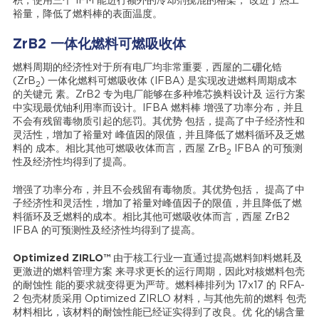
积，使用三个 IFM 能进行额外的冷却剂搅混的格架， 改进了热工
裕量，降低了燃料棒的表面温度。
ZrB2 一体化燃料可燃吸收体
燃料周期的经济性对于所有电厂均非常重要，西屋的二硼化锆
(ZrB
) 一体化燃料可燃吸收体 (IFBA) 是实现改进燃料周期成本
2
的关键元 素。ZrB2 专为电厂能够在多种堆芯换料设计及 运行方案
中实现最优铀利用率而设计。IFBA 燃料棒 增强了功率分布，并且
不会有残留毒物质引起的惩罚。其优势 包括，提高了中子经济性和
灵活性，增加了裕量对 峰值因的限值，并且降低了燃料循环及乏燃
料的 成本。相比其他可燃吸收体而言，西屋 ZrB
IFBA 的可预测
2
性及经济性均得到了提高。
增强了功率分布，并且不会残留有毒物质。其优势包括， 提高了中
子经济性和灵活性，增加了裕量对峰值因子的限值，并且降低了燃
料循环及乏燃料的成本。相比其他可燃吸收体而言，西屋 ZrB2
IFBA 的可预测性及经济性均得到了提高。
Optimized ZIRLO™
由于核工行业一直通过提高燃料卸料燃耗及
更激进的燃料管理方案 来寻求更长的运行周期，因此对核燃料包壳
的耐蚀性 能的要求就变得更为严苛。燃料棒排列为 17x17 的 RFA-
2 包壳材质采用 Optimized ZIRLO 材料，与其他先前的燃料 包壳
材料相比，该材料的耐蚀性能已经证实得到了改良。优 化的锡含量