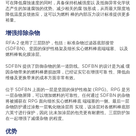
可在降低腐蚀速度的同时，具备保持机械强度以 及抵御异常化学状
态产生的加速腐蚀的优势。减少相关的腐 蚀形成，从而最大限度地
降低温度反馈效应，这可以为燃料 棒的内部压力设计标准提供更多
裕量。
增强排除杂物
RFA-2 使用了三层防护，包括：标准杂物过滤器底部接管
(SDFBN)、坚固的保护性格架及细长实心燃料棒底端端塞、 以及
燃料棒氧化膜涂层。
SDFBN 提供了防御杂物的第一道防线。SDFBN 的设计是为减 缓
因杂物带来的燃料棒磨损故障，已经证实它在增强可靠 性、降低由
维修及更换带来的成本方面非常有效。
位于 SDFBN 上面的一层是坚固的保护性格架 (RPG)。RPG 是另
一层杂物屏障，可以增加燃料的可靠性。任何通过 SDFBN 的杂物
将被捕获在 RPG 面向细长实心燃料棒底 端端塞的一侧。最后一层
杂物防护通过涂敷一层氧化物涂层而 实现，该涂层对各燃料棒底部
六英寸进行保护，因此 比未加涂层的包壳更有耐磨性。三层防护加
在一起增强了减缓杂物 的程度。
优势