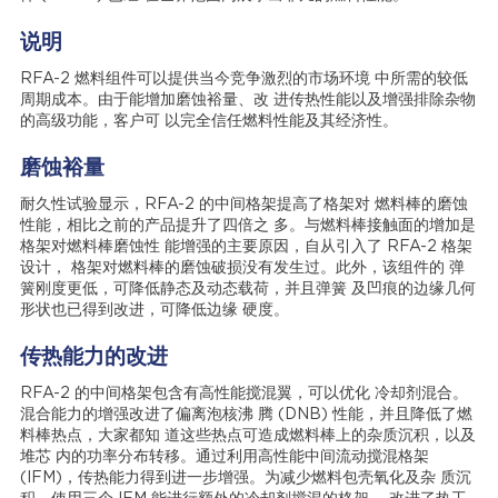
说明
RFA-2 燃料组件可以提供当今竞争激烈的市场环境 中所需的较低
周期成本。由于能增加磨蚀裕量、改 进传热性能以及增强排除杂物
的高级功能，客户可 以完全信任燃料性能及其经济性。
磨蚀裕量
耐久性试验显示，RFA-2 的中间格架提高了格架对 燃料棒的磨蚀
性能，相比之前的产品提升了四倍之 多。与燃料棒接触面的增加是
格架对燃料棒磨蚀性 能增强的主要原因，自从引入了 RFA-2 格架
设计， 格架对燃料棒的磨蚀破损没有发生过。此外，该组件的 弹
簧刚度更低，可降低静态及动态载荷，并且弹簧 及凹痕的边缘几何
形状也已得到改进，可降低边缘 硬度。
传热能力的改进
RFA-2 的中间格架包含有高性能搅混翼，可以优化 冷却剂混合。
混合能力的增强改进了偏离泡核沸 腾 (DNB) 性能，并且降低了燃
料棒热点，大家都知 道这些热点可造成燃料棒上的杂质沉积，以及
堆芯 内的功率分布转移。通过利用高性能中间流动搅混格架
(IFM)，传热能力得到进一步增强。为减少燃料包壳氧化及杂 质沉